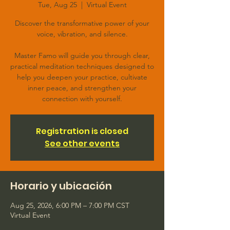
Tue, Aug 25
  |  
Virtual Event
Discover the transformative power of your
voice, vibration, and silence.
Master Famo will guide you through clear,
practical meditation techniques designed to
help you deepen your practice, cultivate
inner peace, and strengthen your
connection with yourself.
Registration is closed
See other events
Horario y ubicación
Aug 25, 2026, 6:00 PM – 7:00 PM CST
Virtual Event