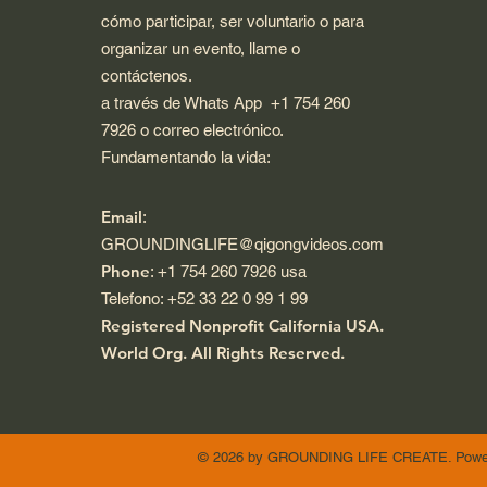
cómo participar, ser voluntario o para
organizar un evento, llame o
contáctenos.
a través de Whats App +1 754 260
7926 o correo electrónico.
Fundamentando la vida:
Email
:
GROUNDINGLIFE@qigongvideos.com
Phone
: +1 754 260 7926 usa
Telefono: +52 33 22 0 99 1 99
Registered Nonprofit California USA.
World Org.
All Rights Reserved.
© 2026 by GROUNDING LIFE CREATE. Power