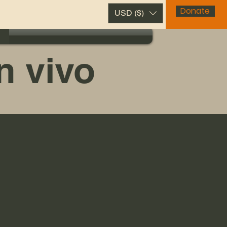
Donate
USD ($)
n vivo