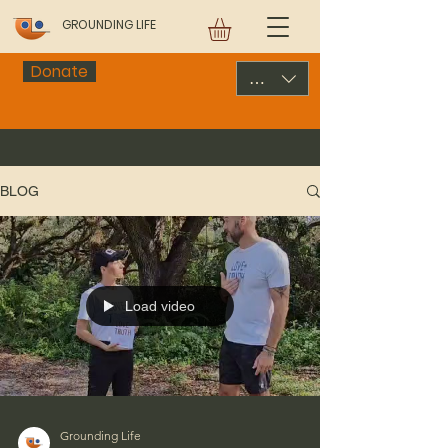
GROUNDING LIFE
Donate
USD ($)
BLOG
Load video
Grounding Life