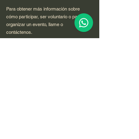
Para obtener más información sobre
cómo participar, ser voluntario o para
organizar un evento, llame o
contáctenos.
a través de Whats App
+1 754 260
7926
o correo electrónico.
Fundamentando la vida:
Email
:
GROUNDINGLIFE@qigongvideos.com
Phone
:
+1 754 260 7926
usa
Telefono:
+52 33 22 0 99 1 99
Registered Nonprofit California USA.
World Org.
All Rights Reserved.