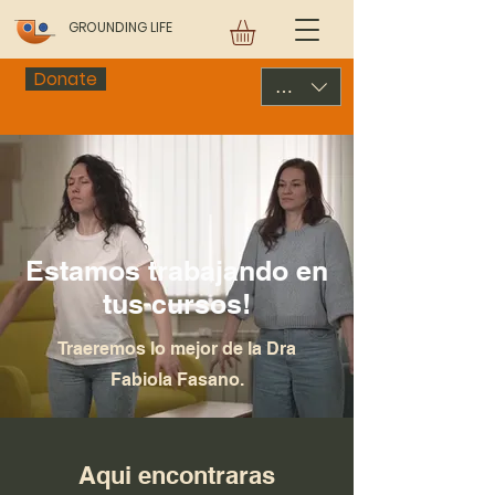
GROUNDING LIFE
Donate
USD ($)
Estamos trabajando en
tus cursos!
Traeremos lo mejor de la Dra
Fabiola Fasano.
Aqui encontraras