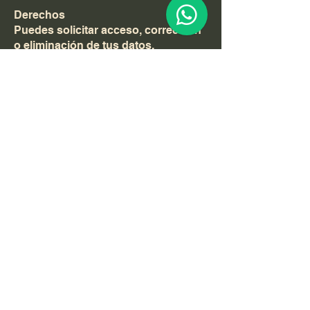
Derechos
Puedes solicitar acceso, corrección
o eliminación de tus datos.
Usuarios internacionales
Al usar este sitio desde fuera de EE.
UU., aceptas el procesamiento de
datos en EE. UU.
Grounding Life
¡Necesitamos tu
apoyo hoy!