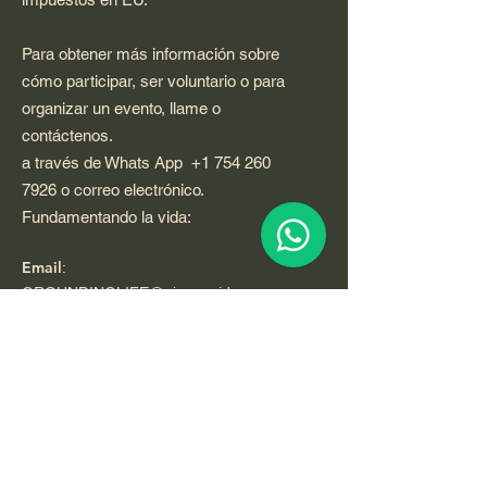
Para obtener más información sobre
cómo participar, ser voluntario o para
organizar un evento, llame o
contáctenos.
a través de Whats App
+1 754 260
7926
o correo electrónico.
Fundamentando la vida:
Email
:
GROUNDINGLIFE@qigongvideos.com
Phone
:
+1 754 260 7926
usa
Telefono:
+52 33 22 0 99 1 99
Registered Nonprofit California USA.
World Org.
All Rights Reserved.