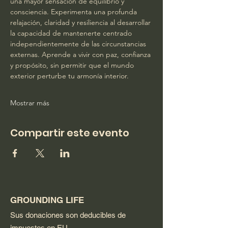
una mayor sensación de equilibrio y 
consciencia. Experimenta una profunda 
relajación, claridad y resiliencia al desarrollar 
la capacidad de mantenerte centrado 
independientemente de las circunstancias 
externas. Aprende a vivir con paz, confianza 
y propósito, sin permitir que el mundo 
exterior perturbe tu armonía interior.
Mostrar más
Compartir este evento
GROUNDING LIFE
Sus donaciones son deducibles de
impuestos en EU.