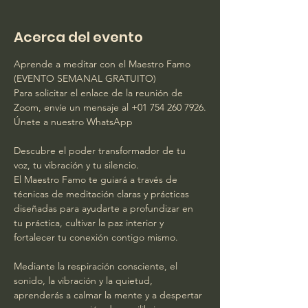
Acerca del evento
Aprende a meditar con el Maestro Famo 
(EVENTO SEMANAL GRATUITO)
Para solicitar el enlace de la reunión de 
Zoom, envíe un mensaje al +01 754 260 7926.
Únete a nuestro WhatsApp
Descubre el poder transformador de tu 
voz, tu vibración y tu silencio.
El Maestro Famo te guiará a través de 
técnicas de meditación claras y prácticas 
diseñadas para ayudarte a profundizar en 
tu práctica, cultivar la paz interior y 
fortalecer tu conexión contigo mismo.
Mediante la respiración consciente, el 
sonido, la vibración y la quietud, 
aprenderás a calmar la mente y a despertar 