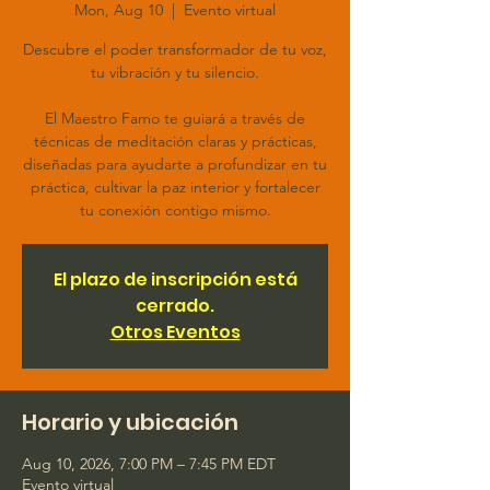
Mon, Aug 10
  |  
Evento virtual
Descubre el poder transformador de tu voz,
tu vibración y tu silencio.
El Maestro Famo te guiará a través de
técnicas de meditación claras y prácticas,
diseñadas para ayudarte a profundizar en tu
práctica, cultivar la paz interior y fortalecer
tu conexión contigo mismo.
El plazo de inscripción está
cerrado.
Otros Eventos
Horario y ubicación
Aug 10, 2026, 7:00 PM – 7:45 PM EDT
Evento virtual