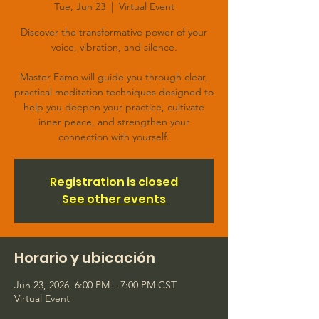
Tue, Jun 23
  |  
Virtual Event
Discover the transformative power of your
voice, vibration, and silence.
Master Famo will guide you through clear,
practical meditation techniques designed to
help you deepen your practice, cultivate
inner peace, and strengthen your
connection with yourself.
Registration is closed
See other events
Horario y ubicación
Jun 23, 2026, 6:00 PM – 7:00 PM CST
Virtual Event