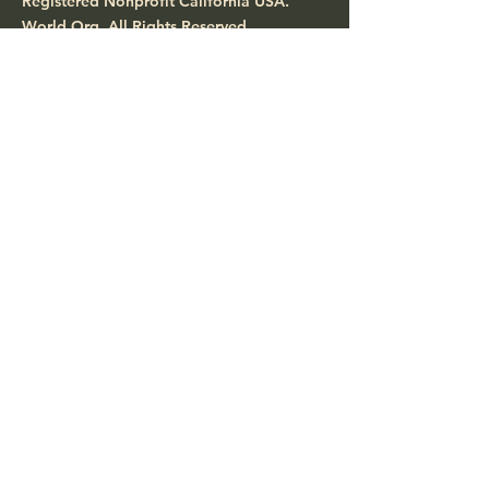
Registered Nonprofit California USA.
World Org.
All Rights Reserved.
Enlaces rápidos
Acerca de
Apóyanos
Noticias