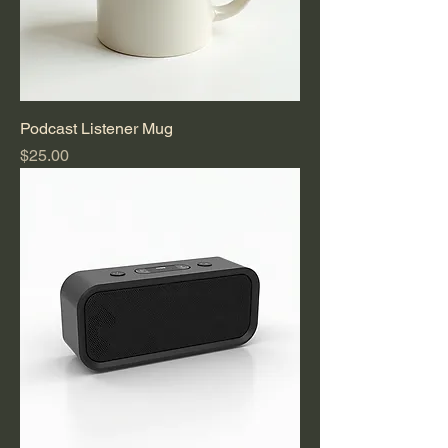
Podcast Listener Mug
Precio
$25.00