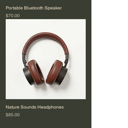
Portable Bluetooth Speaker
Precio
$70.00
Nature Sounds Headphones
Precio
$85.00