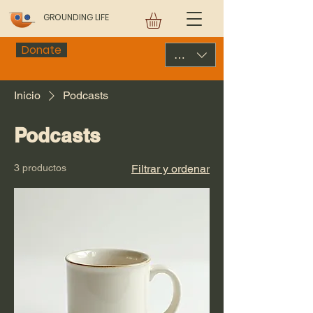
GROUNDING LIFE
Donate
USD ($)
Inicio
Podcasts
Podcasts
3 productos
Filtrar y ordenar