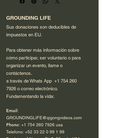
audio for immersive listening. 
Designed for extended wear 
during commutes or study 
GROUNDING LIFE
sessions.
Sus donaciones son deducibles de
impuestos en EU.
Para obtener más información sobre
cómo participar, ser voluntario o para
organizar un evento, llame o
contáctenos.
a través de Whats App
+1 754 260
7926
o correo electrónico.
Fundamentando la vida:
Email
:
GROUNDINGLIFE@qigongvideos.com
Phone
:
+1 754 260 7926
usa
Telefono:
+52 33 22 0 99 1 99