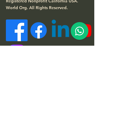
Registered Nonprofit California USA.
World Org.
All Rights Reserved.
Enlaces rápidos
Acerca de
Apóyanos
Noticias