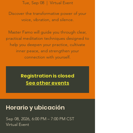
Tue, Sep 08
  |  
Virtual Event
Discover the transformative power of your
voice, vibration, and silence.
Master Famo will guide you through clear,
practical meditation techniques designed to
help you deepen your practice, cultivate
inner peace, and strengthen your
connection with yourself.
Registration is closed
See other events
Horario y ubicación
Sep 08, 2026, 6:00 PM – 7:00 PM CST
Virtual Event