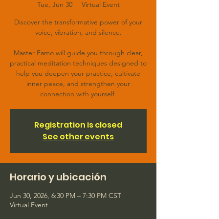
Tue, Jun 30
  |  
Virtual Event
Discover the transformative power of your
voice, vibration, and silence.
Master Famo will guide you through clear,
practical meditation techniques designed to
help you deepen your practice, cultivate
inner peace, and strengthen your
connection with yourself.
Registration is closed
See other events
Horario y ubicación
Jun 30, 2026, 6:30 PM – 7:30 PM CST
Virtual Event