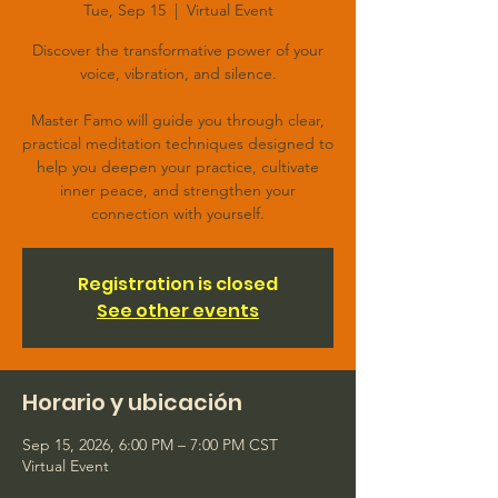
Tue, Sep 15
  |  
Virtual Event
Discover the transformative power of your
voice, vibration, and silence.
Master Famo will guide you through clear,
practical meditation techniques designed to
help you deepen your practice, cultivate
inner peace, and strengthen your
connection with yourself.
Registration is closed
See other events
Horario y ubicación
Sep 15, 2026, 6:00 PM – 7:00 PM CST
Virtual Event