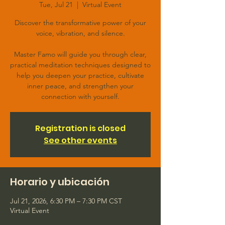
Tue, Jul 21
  |  
Virtual Event
Discover the transformative power of your
voice, vibration, and silence.
Master Famo will guide you through clear,
practical meditation techniques designed to
help you deepen your practice, cultivate
inner peace, and strengthen your
connection with yourself.
Registration is closed
See other events
Horario y ubicación
Jul 21, 2026, 6:30 PM – 7:30 PM CST
Virtual Event