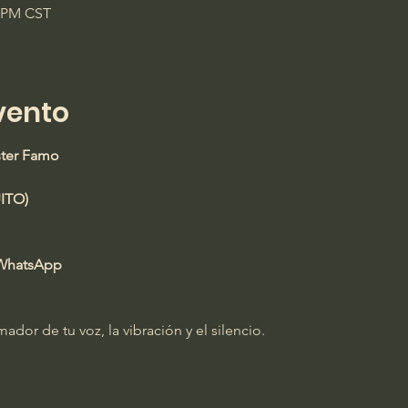
0 PM CST
vento
ster Famo
ITO)
 WhatsApp
dor de tu voz, la vibración y el silencio.