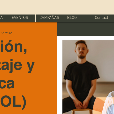
IA
EVENTOS
CAMPAÑAS
BLOG
Contact
virtual
ión,
aje y
ica
OL)