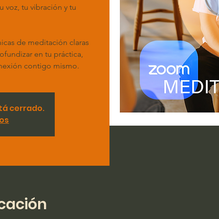
voz, tu vibración y tu
nicas de meditación claras
ofundizar en tu práctica,
 conexión contigo mismo.
stá cerrado.
tos
icación