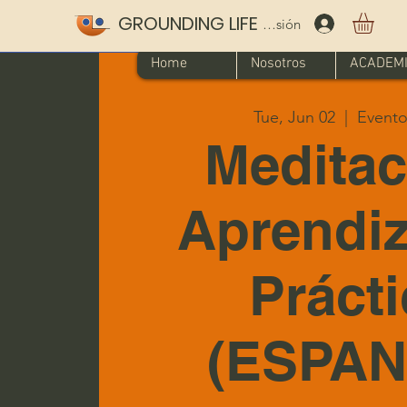
GROUNDING LIFE
Iniciar sesión
Home
Nosotros
ACADEM
Tue, Jun 02
  |  
Evento 
Meditac
Aprendiz
Práct
(ESPAN