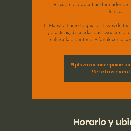
Descubre el poder transformador de tu 
silencio.
El Maestro Famo te guiará a través de téc
y prácticas, diseñadas para ayudarte a pr
cultivar la paz interior y fortalecer tu
El plazo de inscripción e
Ver otros even
Horario y ub