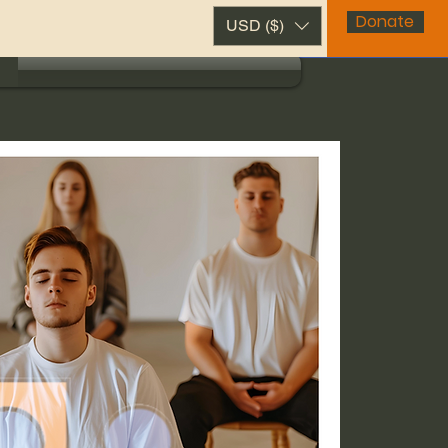
Donate
USD ($)