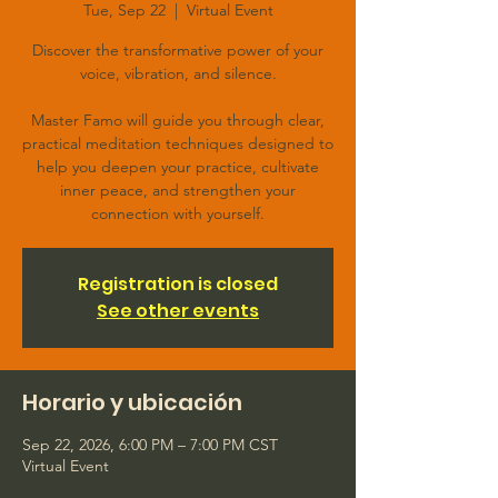
Tue, Sep 22
  |  
Virtual Event
Discover the transformative power of your
voice, vibration, and silence.
Master Famo will guide you through clear,
practical meditation techniques designed to
help you deepen your practice, cultivate
inner peace, and strengthen your
connection with yourself.
Registration is closed
See other events
Horario y ubicación
Sep 22, 2026, 6:00 PM – 7:00 PM CST
Virtual Event