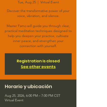
Tue, Aug 25
  |  
Virtual Event
Discover the transformative power of your
voice, vibration, and silence.
Master Famo will guide you through clear,
practical meditation techniques designed to
help you deepen your practice, cultivate
inner peace, and strengthen your
connection with yourself.
Registration is closed
See other events
Horario y ubicación
Aug 25, 2026, 6:00 PM – 7:00 PM CST
Virtual Event